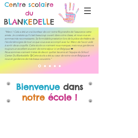
C
e
n
t
r
e
s
c
o
l
a
i
r
e
du
B
L
A
N
K
E
D
E
L
L
E
"Merci ! Cela a été un vrai bonheur de voir notre fils prendre de l'assurance cette
année. Je constate qu'il s'est beaucoup ouvert dans votre classe, et nous vous en
sommes très reconnaissants. Sa formidable prestation lors de la pièce de théâtre de
l'école témoigne de tout ce que vous avez accompli avec lui. Merci de l’avoir aidé
à sortir de sa coquille. Cette école va vraiment nous manquer, mais nous garderons
toujours un excellent souvenir de notre séjour ici en Belgique.
❤️
Nous sommes vraiment tristes de devoir quitter les amis et l’équipe du School
Center Du Blankedelle.
🥲
Cette école a été au cœur de notre vie en Belgique et
nous en garderons de très beaux souvenirs."
Bienvenue
dans
notre
école
!