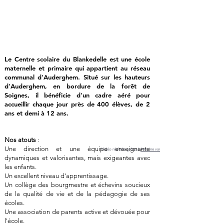
Le Centre scolaire du Blankedelle est une école
maternelle et primaire qui appartient au réseau
communal d'Auderghem. Situé sur les hauteurs
d'Auderghem, en bordure de la forêt de
Soignes, il bénéficie d'un cadre aéré pour
accueillir chaque jour près de 400 élèves, de 2
ans et demi à 12 ans.
Nos atouts
:
Une direction et une équipe enseignante
Vidéo réalisée grâce à
Antoine vans
dynamiques et valorisantes, mais exigeantes avec
les enfants.
Un excellent niveau d'apprentissage.
Un collège des bourgmestre et échevins soucieux
de la qualité de vie et de la pédagogie de ses
écoles.
Une association de parents active et dévouée pour
l'école.