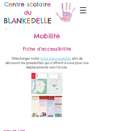
C
e
n
t
r
e
s
c
o
l
a
i
r
e
du
B
L
A
N
K
E
D
E
L
L
E
Mobilité
Fiche d'accessibilité
Télécharger notre
fiche d'accessibilité
afin de
découvrir les possibilités qui s'offrent à vous pour vos
déplacements vers l'école.