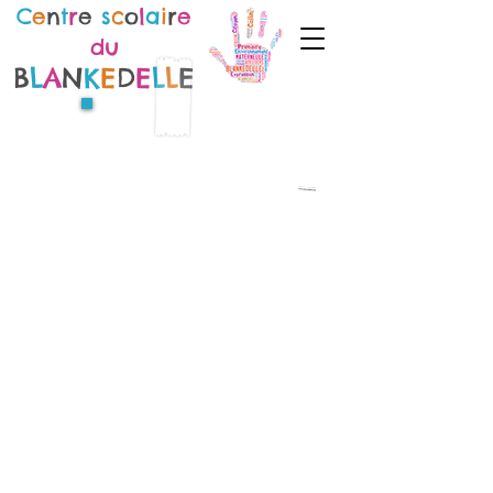
C
e
n
t
r
e
s
c
o
l
a
i
r
e
du
B
L
A
N
K
E
D
E
L
L
E